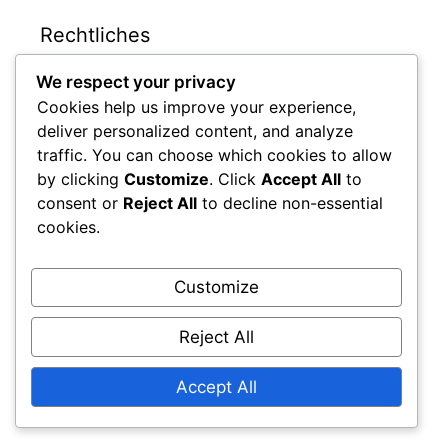
Rechtliches
We respect your privacy
Ihre Privatsphäre
Cookies help us improve your experience,
Benutzervereinbarung
deliver personalized content, and analyze
Cookie-Richtlinie
traffic. You can choose which cookies to allow
by clicking
Customize
. Click
Accept All
to
Kontaktieren Sie uns
consent or
Reject All
to decline non-essential
Unsere Geschichte
cookies.
Kategorien
Customize
Reject All
Karriere-Highlights
Spielerbiografien
Accept All
Vermächtnis und Einfluss