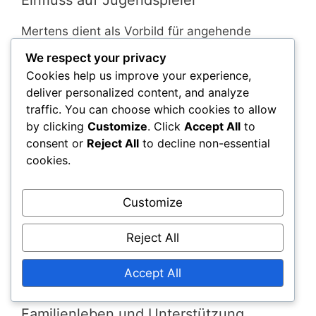
Einfluss auf Jugendspieler
Mertens dient als Vorbild für angehende
Fußballer in Belgien. Seine Reise vom
We respect your privacy
Jugendspieler zum Top-Profi demonstriert die
Cookies help us improve your experience,
Bedeutung von harter Arbeit und Hingabe.
deliver personalized content, and analyze
Junge Spieler sehen oft seinen Erfolg als
traffic. You can choose which cookies to allow
Vorlage für ihre eigenen Karrieren.
by clicking
Customize
. Click
Accept All
to
consent or
Reject All
to decline non-essential
Sein Spielstil, der durch Beweglichkeit und ein
cookies.
gutes Auge für das Tor gekennzeichnet ist, wird
oft von Jugendspielern nachgeahmt. Mertens’
Customize
Erfolgsgeschichte betont das Potenzial für
Spieler aus kleineren Clubs, groß
Reject All
herauszukommen, und ermutigt eine neue
Generation, ihre Träume im Fußball zu
Accept All
verfolgen.
Familienleben und Unterstützung