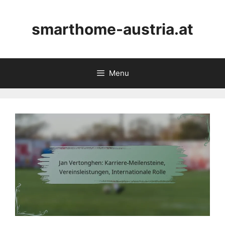
Skip
to
smarthome-austria.at
content
Menu