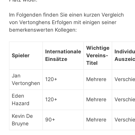
Im Folgenden finden Sie einen kurzen Vergleich
von Vertonghens Erfolgen mit einigen seiner
bemerkenswerten Kollegen:
Wichtige
Internationale
Individu
Spieler
Vereins-
Einsätze
Auszei
Titel
Jan
120+
Mehrere
Verschi
Vertonghen
Eden
120+
Mehrere
Verschi
Hazard
Kevin De
90+
Mehrere
Verschi
Bruyne